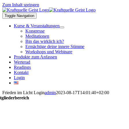
Zum Inhalt springen
Toggle Navigation
Kurse & Veranstaltungen
Kongresse
Meditationen
Bin das wirklich ich?
Ermächtige deine innere Stimme
Workshops und Webinare
Produkte zum Anfassen
Werterad
Readings
Kontakt
Login
Frieden im Licht Login
admin
2023-08-17T14:01:40+02:00
tgliederbereich