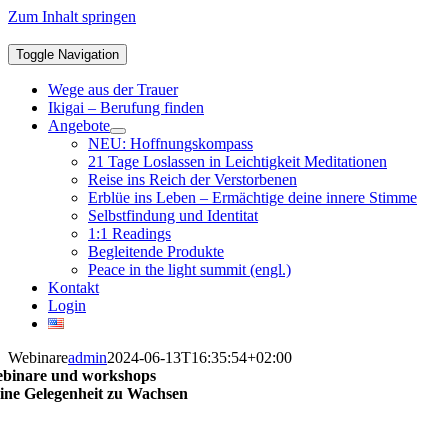
Zum Inhalt springen
Toggle Navigation
Wege aus der Trauer
Ikigai – Berufung finden
Angebote
NEU: Hoffnungskompass
21 Tage Loslassen in Leichtigkeit Meditationen
Reise ins Reich der Verstorbenen
Erblüe ins Leben – Ermächtige deine innere Stimme
Selbstfindung und Identitat
1:1 Readings
Begleitende Produkte
Peace in the light summit (engl.)
Kontakt
Login
Webinare
admin
2024-06-13T16:35:54+02:00
binare und workshops
ine Gelegenheit zu Wachsen