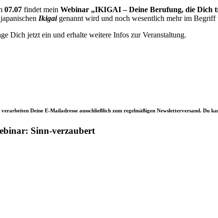
m
07.07
findet
mein
Webinar „IKIGAI – Deine Berufung, die Dich t
 japanischen
Ikigai
genannt wird und noch wesentlich mehr im Begriff u
age Dich jetzt ein und erhalte weitere Infos zur Veranstaltung.
 verarbeiten Deine E-Mailadresse ausschließlich zum regelmäßigen Newsletterversand. Du kann
binar: Sinn-verzaubert