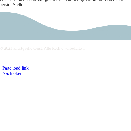
berster Stelle.
© 2023 Kraftquelle Geist. Alle Rechte vorbehalten.
Impressum
|
Datenschutz
Page load link
Nach oben