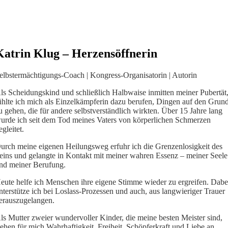
Katrin Klug
– Herzensöffnerin
elbstermächtigungs-Coach | Kongress-Organisatorin | Autorin
ls Scheidungskind und schließlich Halbwaise inmitten meiner Pubertät
ühlte ich mich als Einzelkämpferin dazu berufen, Dingen auf den Grun
u gehen, die für andere selbstverständlich wirkten. Über 15 Jahre lang
urde ich seit dem Tod meines Vaters von körperlichen Schmerzen
egleitet.
urch meine eigenen Heilungsweg erfuhr ich die Grenzenlosigkeit des
eins und gelangte in Kontakt mit meiner wahren Essenz – meiner Seele
nd meiner Berufung.
eute helfe ich Menschen ihre eigene Stimme wieder zu ergreifen. Dabe
nterstütze ich bei Loslass-Prozessen und auch, aus langwieriger Trauer
erauszugelangen.
ls Mutter zweier wundervoller Kinder, die meine besten Meister sind,
tehen für mich Wahrhaftigkeit, Freiheit, Schöpferkraft und Liebe an