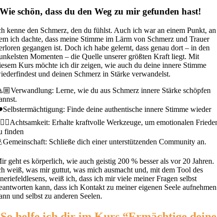
Wie schön, dass du den Weg zu mir gefunden hast!
ch kenne den Schmerz, den du fühlst. Auch ich war an einem Punkt, an
em ich dachte, dass meine Stimme im Lärm von Schmerz und Trauer
erloren gegangen ist. Doch ich habe gelernt, dass genau dort – in den
unkelsten Momenten – die Quelle unserer größten Kraft liegt. Mit
iesem Kurs möchte ich dir zeigen, wie auch du deine innere Stimme
iederfindest und deinen Schmerz in Stärke verwandelst.
🏼Verwandlung: Lerne, wie du aus Schmerz innere Stärke schöpfen
annst.
️Selbstermächtigung: Finde deine authentische innere Stimme wieder
🏼‍♀️Achtsamkeit: Erhalte kraftvolle Werkzeuge, um emotionalen Friede
u finden
Gemeinschaft: Schließe dich einer unterstützenden Community an.
ir geht es körperlich, wie auch geistig 200 % besser als vor 20 Jahren.
ch weiß, was mir guttut, was mich ausmacht und, mit dem Tool des
neriefeldlesens, weiß ich, dass ich mir viele meiner Fragen selbst
eantworten kann, dass ich Kontakt zu meiner eigenen Seele aufnehmen
ann und selbst zu anderen Seelen.
So helfe ich dir im Kurs “Ermächtige deine