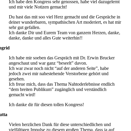
Ich habe den Kongress sehr genossen, habe viel dazugelernt
und mir viele Notizen gemacht!
Du hast das mit soo viel Herz gemacht und die Gespräche in
deiner wunderbaren, sympathischen Art moderiert, es hat mir
sehr gut gefallen.
Ich danke Dir und Eurem Team von ganzem Herzen, danke,
danke, danke und alles Gute weiterhin!!
ngrid
Ich habe mir soeben das Gespräch mit Dr. Erwin Brucker
angeschaut und war ganz “beseelt” davon.
Ich war zwar noch nicht “auf der anderen Seite”, habe
jedoch zwei mir nahestehende Verstorbene gehört und
gesehen.
Ich freue mich, dass das Thema Nahtoderlebnisse endlich
“dem breiten Publikum” zugänglich und verständlich
gemacht wird!
Ich danke dir für diesen tollen Kongress!
utta
Vielen herzlichen Dank für diese unterschiedlichen und
vielfältigen Impulse zu diesem großen Thema, dass ja auf