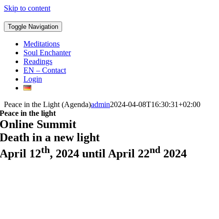
Skip to content
Toggle Navigation
Meditations
Soul Enchanter
Readings
EN – Contact
Login
Peace in the Light (Agenda)
admin
2024-04-08T16:30:31+02:00
Peace in the light
Online Summit
Death in a new light
th
nd
April 12
, 2024 until
April 22
2024