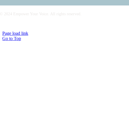
© 2024 Empower Your Voice. All rights reserved.
Imprint/Legal Notice
|
Privacy Policy
Page load link
Go to Top