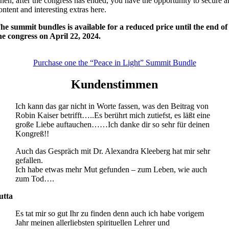
hen, after the congress has ended, you have the opportunity to secure al
ontent and interesting extras here.
he summit bundles is available for a reduced price until the end of
he congress on April 22, 2024.
Purchase one the “Peace in Light” Summit Bundle
Kundenstimmen
Ich kann das gar nicht in Worte fassen, was den Beitrag von
Robin Kaiser betrifft…..Es berührt mich zutiefst, es läßt eine
große Liebe auftauchen……Ich danke dir so sehr für deinen
Kongreß!!
Auch das Gespräch mit Dr. Alexandra Kleeberg hat mir sehr
gefallen.
Ich habe etwas mehr Mut gefunden – zum Leben, wie auch
zum Tod….
utta
Es tat mir so gut Ihr zu finden denn auch ich habe vorigem
Jahr meinen allerliebsten spirituellen Lehrer und